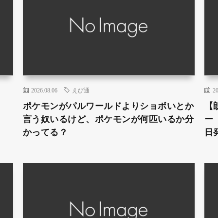
2026.08.06
えび通
20
ポケモンがパルワールドよりショボいとか
【
言う奴いるけど、ポケモンが何匹いるか分
ー
かってる？
日