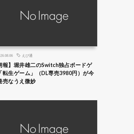
26.08.06
えび通
朗報】堀井雄二のSwitch独占ボードゲ
「転生ゲーム」（DL専売3980円）が今
発売なうえ微妙