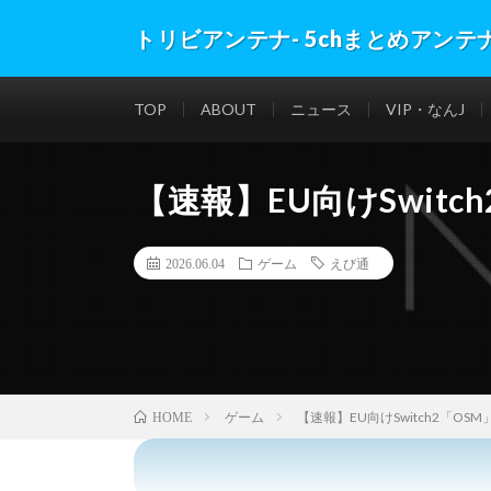
トリビアンテナ- 5chまとめアンテ
TOP
ABOUT
ニュース
VIP・なんJ
【速報】EU向けSwit
2026.06.04
ゲーム
えび通
ゲーム
【速報】EU向けSwitch2「O
HOME