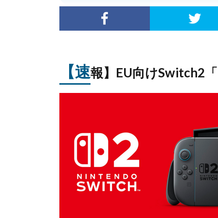
【速
報】EU向けSwitch