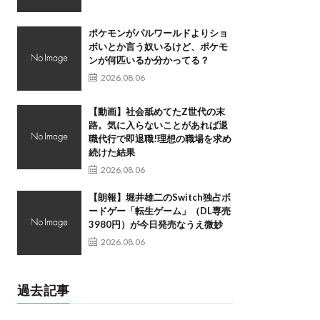
ポケモンがパルワールドよりショ
ボいとか言う奴いるけど、ポケモ
ンが何匹いるか分かってる？
2026.08.06
【動画】社会舐めてたZ世代の末
路。気に入らないことがあれば退
職代行で即退職!理想の職場を求め
続けた結果
2026.08.06
【朗報】堀井雄二のSwitch独占ボ
ードゲー「転生ゲーム」（DL専売
3980円）が今日発売なうえ微妙
2026.08.06
過去記事