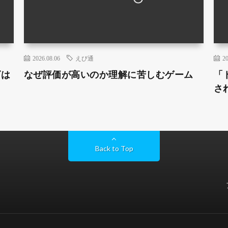
2026.08.06
えび通
20
ズは
なぜ評価が高いのか理解に苦しむゲーム
「
さ
Back to Top